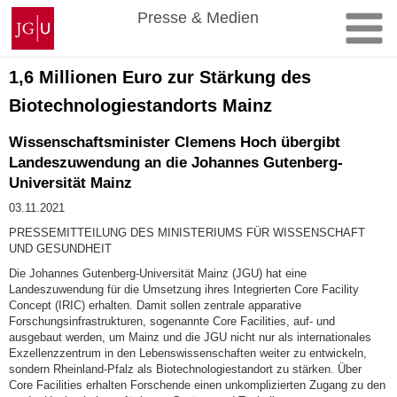
Zum
Johannes
Presse & Medien
Inhalt
Gutenberg-
springen
Universität
Mainz
1,6 Millionen Euro zur Stärkung des
Biotechnologiestandorts Mainz
Wissenschaftsminister Clemens Hoch übergibt
Landeszuwendung an die Johannes Gutenberg-
Universität Mainz
03.11.2021
PRESSEMITTEILUNG DES MINISTERIUMS FÜR WISSENSCHAFT
UND GESUNDHEIT
Die Johannes Gutenberg-Universität Mainz (JGU) hat eine
Landeszuwendung für die Umsetzung ihres Integrierten Core Facility
Concept (IRIC) erhalten. Damit sollen zentrale apparative
Forschungsinfrastrukturen, sogenannte Core Facilities, auf- und
ausgebaut werden, um Mainz und die JGU nicht nur als internationales
Exzellenzzentrum in den Lebenswissenschaften weiter zu entwickeln,
sondern Rheinland-Pfalz als Biotechnologiestandort zu stärken. Über
Core Facilities erhalten Forschende einen unkomplizierten Zugang zu den