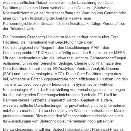
wissenschaftlichen Nutzen sehen wir in der Einrichtung von Core
Facilities auch einen klaren wirtschaftlichen Nutzen – Stichwort
Kosteneffizienz etwa bei der Anschaffung und Wartung von Geräten oder
einer optimalen Auslastung der Geräte – sowie neue
Karrieremöglichkeiten für das in diesen Geräteparks tätige Personal", so
der Präsident weiter.
Die Johannes Gutenberg-Universität Mainz verfügt bereits über Core
Facilities, die international viel Beachtung finden: den
Hochleistungsrechner Mogon II, den Beschleuniger MAMI, den
Forschungsreaktor TRIGA und zukünftig auch den Beschleuniger MESA.
Mit den Landesmitteln wird die Universität wichtige Geräteanschaffungen
realisieren, um in den Bereichen Biologie, Chemie und Pharmazie drei
Core Facilities zu realisieren: RNAnalytics, Zentrale Analytik Chemie
(ZAC) und Lichtmikroskopie (LMCF). Diese Core Facilities tragen dazu
bei, vorhandene Forschungspotenziale noch effizienter zu nutzen und den
Transfer zu beschleunigen – besonders im dynamischen Feld der
Biotechnologie. Auch die Bereitstellung von Forschungsdienstleistungen
für die umliegenden Forschungseinrichtungen durch die JGU soll im
Rahmen dieses Konzepts umgesetzt werden. Geplant ist zudem,
wissenschaftliche Dienstleistungen für privatwirtschaftliche Unternehmen
nutzbar zu machen, die so ebenfalls vom Wissenschaftsstandort Mainz
profitieren können. Dies macht den Wissenschaftsstandort Mainz auch
für Ansiedlungen von Biotechnologieunternehmen noch attraktiver.
Die Landesregierung will den Biotechnologiestandort Rheinland-Pfalz in